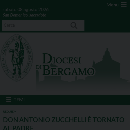
Menu
sabato 08 agosto 2026
San Domenico, sacerdote
REQUIEM
DON ANTONIO ZUCCHELLI È TORNATO
AL PADRE