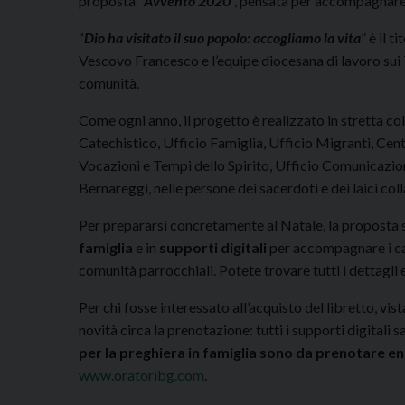
proposta “
Avvento 2020
”, pensata per accompagnare 
“
Dio ha visitato il suo popolo: accogliamo la vita
” è il 
Vescovo Francesco e l’equipe diocesana di lavoro sui 
comunità.
Come ogni anno, il progetto è realizzato in stretta co
Catechistico, Ufficio Famiglia, Ufficio Migranti, Ce
Vocazioni e Tempi dello Spirito, Ufficio Comunicazio
Bernareggi, nelle persone dei sacerdoti e dei laici coll
Per prepararsi concretamente al Natale, la proposta si
famiglia
e in
supporti digitali
per accompagnare i c
comunità parrocchiali. Potete trovare tutti i dettagli 
Per chi fosse interessato all’acquisto del libretto, v
novità circa la prenotazione: tutti i supporti digitali s
per la preghiera in famiglia sono da prenotare 
www.oratoribg.com
.