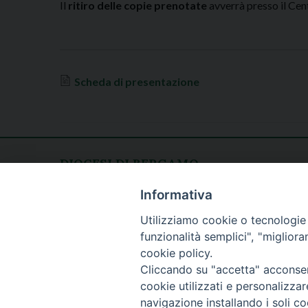
Il
ritiro delle copie prenotate
avverrà presso il Ce
Scheda di presentazione
PROPOSTE
DIOCESI DI BERGAMO
CURIA DIOCESANA
Apertura al pubblico
Informativa
Piazza Duomo 5
lunedì - venerdì
Utilizziamo cookie o tecnologie s
24129 Bergamo
h. 08.30 - 12.30
funzionalità semplici", "miglior
tel. 035/278.111
cookie policy.
fax: 035/278.250
Cliccando su "accetta" acconsent
cookie utilizzati e personalizza
navigazione installando i soli co