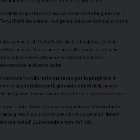
il cammino di preghiera nelle nostre parrocchie.
titolo della proposta complessiva, come anche l’augurio che il
Tempi Forti desiderano rivolgere a voi sacerdoti e alle vostre
llaborazione tra Ufficio Pastorale Età Evolutiva, Ufficio
ntro Missionario Diocesano, Caritas Bergamasca, Ufficio
ni Sociali, Azione Cattolica e Fondazione Adriano
aboratori delle diverse realtà.
 struttura in un
libretto cartaceo per la preghiera in
ammini degli
adolescenti, giovani e adulti
delle nostre
e le anteprime dei materiali nella
scheda di presentazione
.
ista la particolarità del momento, segnaliamo un’importante
aranno gratuiti e a disposizione sui siti diocesani. I
libretti
entro mercoledì 11 novembre
tramite il sito