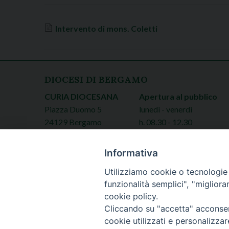
Intervento di mons. Coletti
DIOCESI DI BERGAMO
CURIA DIOCESANA
Apertura al pubblico
Piazza Duomo 5
lunedì - venerdì
24129 Bergamo
h. 08.30 - 12.30
tel. 035/278.111
fax: 035/278.250
Informativa
Utilizziamo cookie o tecnologie s
funzionalità semplici", "miglior
cookie policy.
Cliccando su "accetta" acconsent
cookie utilizzati e personalizza