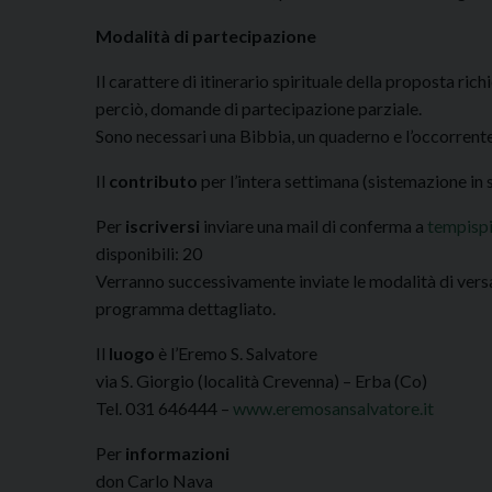
Modalità di partecipazione
Il carattere di itinerario spirituale della proposta ric
perciò, domande di partecipazione parziale.
Sono necessari una Bibbia, un quaderno e l’occorrent
Il
contributo
per l’intera settimana (sistemazione in s
Per
iscriversi
inviare una mail di conferma a
tempisp
disponibili: 20
Verranno successivamente inviate le modalità di versa
programma dettagliato.
Il
luogo
è l’Eremo S. Salvatore
via S. Giorgio (località Crevenna) – Erba (Co)
Tel. 031 646444 –
www.eremosansalvatore.it
Per
informazioni
don Carlo Nava