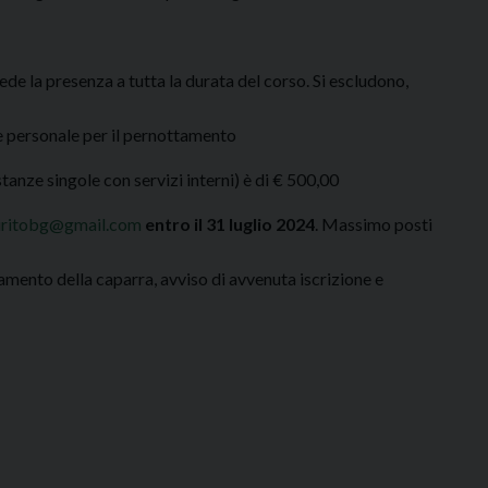
hiede la presenza a tutta la durata del corso. Si escludono,
e personale per il pernottamento
tanze singole con servizi interni) è di € 500,00
iritobg@gmail.com
entro il 31 luglio 2024
. Massimo posti
mento della caparra, avviso di avvenuta iscrizione e