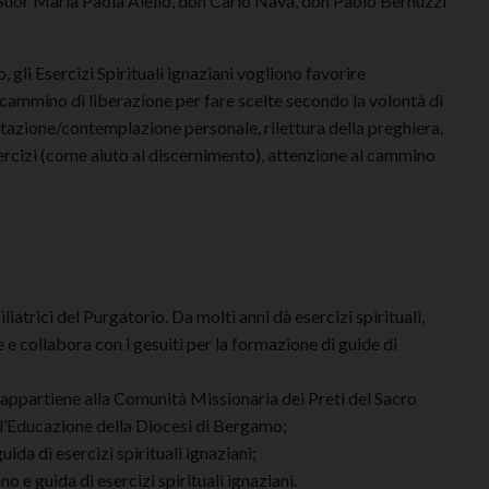
da Suor Maria Paola Aiello, don Carlo Nava, don Paolo Bernuzzi
 gli Esercizi Spirituali ignaziani vogliono favorire
n cammino di liberazione per fare scelte secondo la volontà di
tazione/contemplazione personale, rilettura della preghiera,
esercizi (come aiuto al discernimento), attenzione al cammino
iatrici del Purgatorio. Da molti anni dà esercizi spirituali,
e collabora con i gesuiti per la formazione di guide di
 appartiene alla Comunità Missionaria dei Preti del Sacro
 l’Educazione della Diocesi di Bergamo;
guida di esercizi spirituali ignaziani;
no e guida di esercizi spirituali ignaziani.