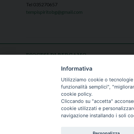
Tel 035270657
tempispiritobg@gmail.com
DIOCESI DI BERGAMO
CURIA DIOCESANA
Apertura al pubblico
Informativa
Piazza Duomo 5
lunedì - venerdì
Utilizziamo cookie o tecnologie s
24129 Bergamo
h. 08.30 - 12.30
funzionalità semplici", "miglior
tel. 035/278.111
cookie policy.
fax: 035/278.250
Cliccando su "accetta" acconsent
cookie utilizzati e personalizza
navigazione installando i soli co
Personalizza