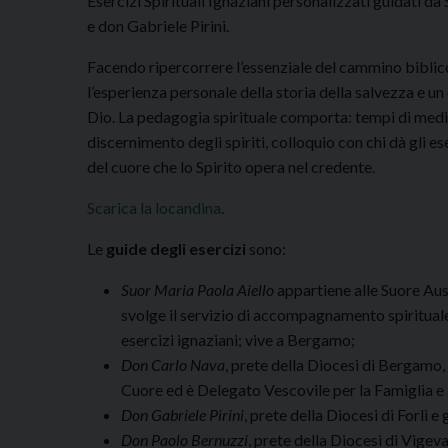
Esercizi Spirituali Ignaziani personalizzati guidati 
e don Gabriele Pirini.
Facendo ripercorrere l’essenziale del cammino biblico,
l’esperienza personale della storia della salvezza e u
Dio. La pedagogia spirituale comporta: tempi di medi
discernimento degli spiriti, colloquio con chi dà gli 
del cuore che lo Spirito opera nel credente.
Scarica la locandina
.
Le
guide degli esercizi
sono:
Suor Maria Paola Aiello
appartiene alle Suore Ausil
svolge il servizio di accompagnamento spirituale 
esercizi ignaziani; vive a Bergamo;
Don Carlo Nava
, prete della Diocesi di Bergamo,
Cuore ed è Delegato Vescovile per la Famiglia e
Don Gabriele Pirini
, prete della Diocesi di Forlì e 
Don Paolo Bernuzzi
, prete della Diocesi di Vigeva