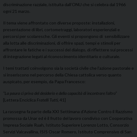
discriminazione razziale, istituita dall’ONU che si celebra dal 1966
ogni 21 marzo.
Il tema viene affrontato con diverse proposte: installazioni,
presentazione di libri, cortometraggi, laboratori esperienziali e
percorsi per scolaresche. Gli eventi si propongono di sensibilizzare
alla lotta alle discriminazioni, di offrire spazi, tempi e stimoli per
affrontare le fatiche e i successi del dialogo, di riflettere sui processi
di integrazione legati al riconoscimento identitario e culturale.
I temi trattati coinvolgono sia la società civile che l’azione pastorale e
si inseriscono nel percorso della Chiesa cattolica verso quanto
auspicato, per esempio, da Papa Francesco:
“La paura ci priva del desiderio e della capacità di incontrare l’altro”
[Lettera Enciclica
Fratelli Tutti
, 41]
La rassegna fa parte della XXI Settimana d’Azione Contro il Razzismo
promossa da Unar ed è il frutto del lavoro condiviso con Cooperativa
Impresa Sociale Ruah, Istituto Superiore Lorenzo Lotto, Consorzio
Servizi Valcavallina, ISIS Oscar Romero, Istituto Comprensivo di San