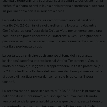
sua vita e genera in lei la speranza; così la comunità ecclesiale non fa
difficoltà a ricono-scersi in lei, sia per la propria esperienza di peccato
sia per l’incontro con la misericordia divina.
La quinta tappa si focalizza sul racconto marciano del paralitico
guarito (Mc 2,1-12); in lui e nei barellieri che lo portano davanti a
Gesù si scorge una figura della Chiesa, vista per un verso come una
comunità che porta i peccatori e i sofferenti a Gesù, che guarisce e
perdona, e per un altro verso come una realtà umana che si riconosce
guarita e perdonata da Lui.
La sesta tappa si rivolge decisamente al tema della speranza,
lasciandosi dapprima interpellare dall’Antico Testamento. Così, a
modo di esempio, si leggerà e si approfondirà un testo profetico (qui
Is 2,1-5) che illustra l’attesa del compimento di una promessa divina
di pace e di giustizia, ri-guardante non solo Israele, ma l’intera
umanità.
La settima tappa si pone in ascolto di Ez 36,22-28 con la promessa
del dono di un cuore nuovo, e di uno spirito nuovo, come la mèta
verso cui tende la speranza biblica, consapevole che, senza il dono di
un profondo cambiamento interiore, tutti gli sforzi umani rivolti al