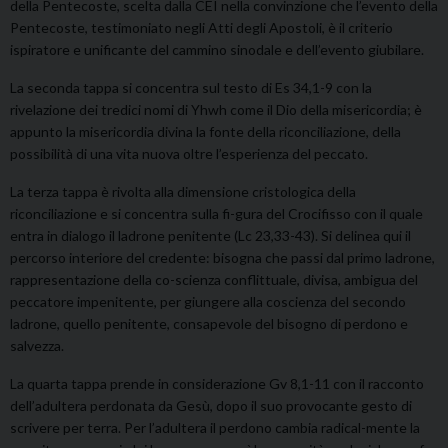
della Pentecoste, scelta dalla CEI nella convinzione che l’evento della
Pentecoste, testimoniato negli Atti degli Apostoli, è il criterio
ispiratore e unificante del cammino sinodale e dell’evento giubilare.
La seconda tappa si concentra sul testo di Es 34,1-9 con la
rivelazione dei tredici nomi di Yhwh come il Dio della misericordia; è
appunto la misericordia divina la fonte della riconciliazione, della
possibilità di una vita nuova oltre l’esperienza del peccato.
La terza tappa è rivolta alla dimensione cristologica della
riconciliazione e si concentra sulla fi-gura del Crocifisso con il quale
entra in dialogo il ladrone penitente (Lc 23,33-43). Si delinea qui il
percorso interiore del credente: bisogna che passi dal primo ladrone,
rappresentazione della co-scienza conflittuale, divisa, ambigua del
peccatore impenitente, per giungere alla coscienza del secondo
ladrone, quello penitente, consapevole del bisogno di perdono e
salvezza.
La quarta tappa prende in considerazione Gv 8,1-11 con il racconto
dell’adultera perdonata da Gesù, dopo il suo provocante gesto di
scrivere per terra. Per l’adultera il perdono cambia radical-mente la