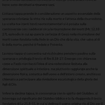
bene sono destinati a rimanere vani.
L’ottava tappa prende in considerazione un aspetto essenziale della
speranza cristiana: la vitto-ria sulla morte e l’attesa della risurrezione.
La scelta tra i tanti testi neotestamentari si è posata sulla
controversia con i sadducei circa la risurrezione dei morti (Mc 12,18-
27), episodio in cui ap-pare la certezza di Gesù nella risurrezione dei
morti come fondata nella fede in un Dio che dà la vita, che salva al di
là della morte, perché è Fedele e Potente.
La nona tappa si concentra sul ricchissimo pensiero paolino sulla
speranza e privilegia il testo di Rm 8,18-27. Emerge con chiarezza
come a Paolo non basti l’idea di una redenzione limitata alla
dimensione spirituale e interiore, ma piuttosto raggiunga anche la
dimensione fisica, somatica dell’uomo e dell’intero creato, anch’esso
chiamato a partecipare alla rivelazione escatologica della gloria dei
figli di Dio.
Infine la decima tappa, in consonanza con lo spirito del Giubileo, si
interroga sul significato del Giubileo biblico e lo fa rileggendo il testo
fondativo di Lv 25,8-55, in cui si delinea il sogno origina-rio di Dio per il