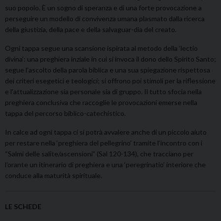
suo popolo. È un sogno di speranza e di una forte provocazione a
perseguire un modello di convivenza umana plasmato dalla ricerca
della giustizia, della pace e della salvaguar-dia del creato.
Ogni tappa segue una scansione ispirata al metodo della ‘lectio
divina’: una preghiera inziale in cui si invoca il dono dello Spirito Santo;
segue l’ascolto della parola biblica e una sua spiegazione rispettosa
dei criteri esegetici e teologici; si offrono poi stimoli per la riflessione
e l’attualizzazione sia personale sia di gruppo. Il tutto sfocia nella
preghiera conclusiva che raccoglie le provocazioni emerse nella
tappa del percorso biblico-catechistico.
In calce ad ogni tappa ci si potrà avvalere anche di un piccolo aiuto
per restare nella ‘preghiera del pellegrino’ tramite l’incontro con i
“Salmi delle salite/ascensioni” (Sal 120-134), che tracciano per
l’orante un itinerario di preghiera e una ‘peregrinatio’ interiore che
conduce alla maturità spirituale.
LE SCHEDE