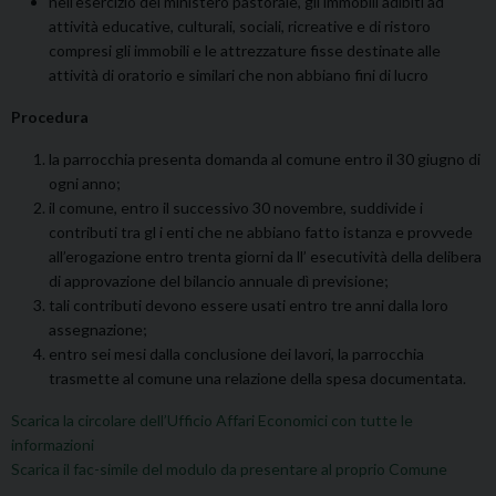
nell’esercizio del ministero pastorale, gli immobili adibiti ad
attività educative, culturali, sociali, ricreative e di ristoro
compresi gli immobili e le attrezzature fisse destinate alle
attività di oratorio e similari che non abbiano fini di lucro
Procedura
la parrocchia presenta domanda al comune entro il 30 giugno di
ogni anno;
il comune, entro il successivo 30 novembre, suddivide i
contributi tra gl i enti che ne abbiano fatto istanza e provvede
all’erogazione entro trenta giorni da ll’ esecutività della delibera
di approvazione del bilancio annuale dì previsione;
tali contributi devono essere usati entro tre anni dalla loro
assegnazione;
entro sei mesi dalla conclusione dei lavori, la parrocchia
trasmette al comune una relazione della spesa documentata.
Scarica la circolare dell’Ufficio Affari Economici con tutte le
informazioni
Scarica il fac-simile del modulo da presentare al proprio Comune