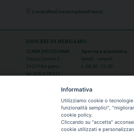
LocandinaConsacrazionePauzzi
DIOCESI DI BERGAMO
CURIA DIOCESANA
Apertura al pubblico
Piazza Duomo 5
lunedì - venerdì
24129 Bergamo
h. 08.30 - 12.30
tel. 035/278.111
fax: 035/278.250
Informativa
Utilizziamo cookie o tecnologie s
funzionalità semplici", "miglior
cookie policy.
Cliccando su "accetta" acconsent
cookie utilizzati e personalizza
Copyright © 20