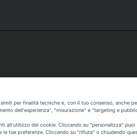
imili per finalità tecniche e, con il tuo consenso, anche per 
amento dell'esperienza", "misurazione" e "targeting e pubbli
i all'utilizzo dei cookie. Cliccando su "personalizza" puoi
re le tue preferenze. Cliccando su "rifiuta" o chiudendo que
26 Diocesi di Bergamo - C. F. 01072200163 - Tutti i diritti riservati. -
Note legali
-