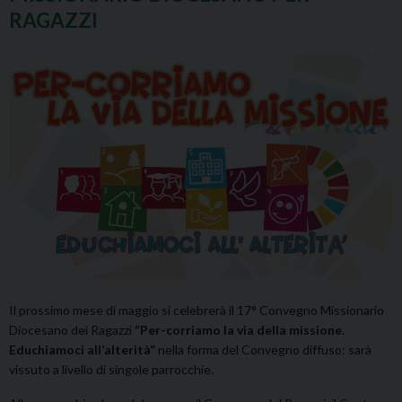
RAGAZZI
Il prossimo mese di maggio si celebrerà il 17° Convegno Missionario
Diocesano dei Ragazzi
“Per-corriamo la via della missione.
Educhiamoci all’alterità”
nella forma del Convegno diffuso: sarà
vissuto a livello di singole parrocchie.