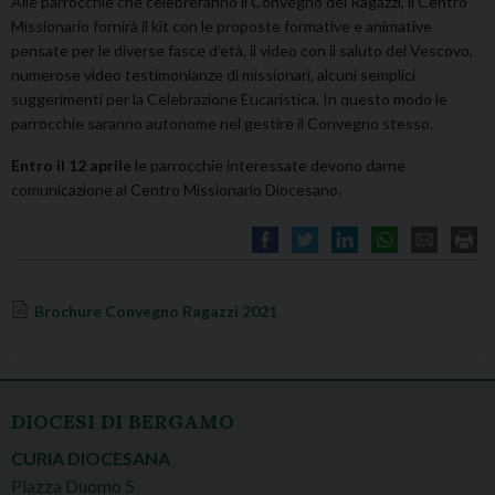
Alle parrocchie che celebreranno il Convegno del Ragazzi, il Centro
Missionario fornirà il kit con le proposte formative e animative
pensate per le diverse fasce d’età, il video con il saluto del Vescovo,
numerose video testimonianze di missionari, alcuni semplici
suggerimenti per la Celebrazione Eucaristica. In questo modo le
parrocchie saranno autonome nel gestire il Convegno stesso.
Entro il 12 aprile
le parrocchie interessate devono darne
comunicazione al Centro Missionario Diocesano.
Brochure Convegno Ragazzi 2021
DIOCESI DI BERGAMO
CURIA DIOCESANA
Piazza Duomo 5