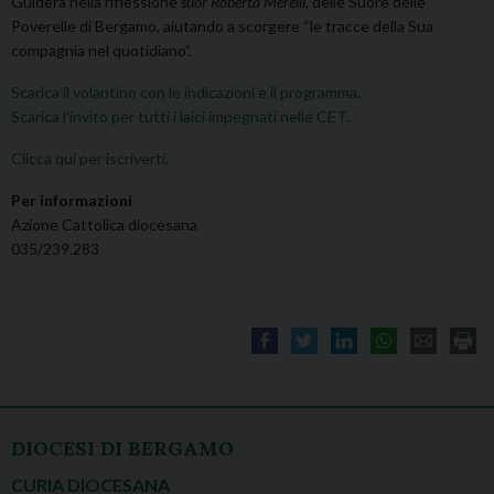
Guiderà nella riflessione
suor Roberta Merelli
, delle Suore delle
Poverelle di Bergamo, aiutando a scorgere “le tracce della Sua
compagnia nel quotidiano”.
Scarica il volantino con le indicazioni e il programma
.
Scarica l’invito per tutti i laici impegnati nelle CET
.
Clicca qui per iscriverti
.
Per informazioni
Azione Cattolica diocesana
035/239.283
DIOCESI DI BERGAMO
CURIA DIOCESANA