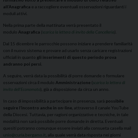
all’Anagrafica
e a raccogliere eventuali osservazioni riguardanti i
moduli attivi.
Nella prima parte della mattinata verrà presentato il
modulo
Anagrafica
(
scarica la lettera di invito della Cancelleria
).
Dal 15 dicembre le parrocchie possono iniziare a prendere familiarità
con il nuovo sistema e provare ad usarlo senza caricare registrazioni
ufficiali in quanto
gli inserimenti di questo periodo prova
andranno poi persi
.
A seguire, verrà data la possibilità di porre domande o formulare
osservazioni circa il modulo
Amministrazione
(
scarica la lettera di
invito dell’Economato
),
già a disposizione da circa un anno.
In caso di impossibilità a partecipare in presenza, sarà
possibile
seguire l’incontro anche in on-line
, attraverso il canale YouTube
della Diocesi. Tuttavia, per ragioni organizzative e tecniche, in tale
modalità non sarà possibile porre domande in diretta. Eventuali
quesiti potranno comunque essere inviati alla consueta casella mail
unio@curia.bergamo.it
, alla quale verrà data risposta nei giorni