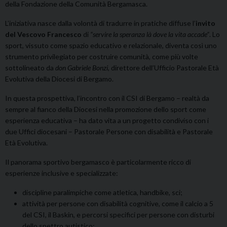
della Fondazione della Comunità Bergamasca.
L’iniziativa nasce dalla volontà di tradurre in pratiche diffuse l’
invito
del Vescovo Francesco
di
“servire la speranza là dove la vita accade”
. Lo
sport, vissuto come spazio educativo e relazionale, diventa così uno
strumento privilegiato per costruire comunità, come più volte
sottolineato da
don Gabriele Bonzi
, direttore dell’Ufficio Pastorale Età
Evolutiva della Diocesi di Bergamo.
In questa prospettiva, l’incontro con il CSI di Bergamo – realtà da
sempre al fianco della Diocesi nella promozione dello sport come
esperienza educativa – ha dato vita a un progetto condiviso con i
due Uffici diocesani – Pastorale Persone con disabilità e Pastorale
Età Evolutiva.
Il panorama sportivo bergamasco è particolarmente ricco di
esperienze inclusive e specializzate:
discipline paralimpiche come atletica, handbike, sci;
attività per persone con disabilità cognitive, come il calcio a 5
del CSI, il Baskin, e percorsi specifici per persone con disturbi
dello spettro autistico;