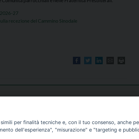
Comunità parrocchiali e nelle Fraternità Presbiterali.
e 2026-27
 sulla recezione del Cammino Sinodale
imili per finalità tecniche e, con il tuo consenso, anche per 
amento dell'esperienza", "misurazione" e "targeting e pubbli