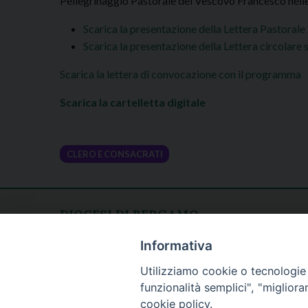
Pellegrinaggio Pastorale del Vescovo Francesco nelle 
Scarica la presentazione della Lettera Pastoral
Scarica la presentazione della Lettera circolare
Scarica la lettera di convocazione con il programma
Scarica la cartelletta digitale
CLERO E CONSACRATI
DIOCESI DI BERGAMO
CURIA DIOCESANA
Apertura al pubblico
Informativa
Piazza Duomo 5
lunedì - venerdì
Utilizziamo cookie o tecnologie s
24129 Bergamo
h. 08.30 - 12.30
funzionalità semplici", "miglior
tel. 035/278.111
cookie policy.
fax: 035/278.250