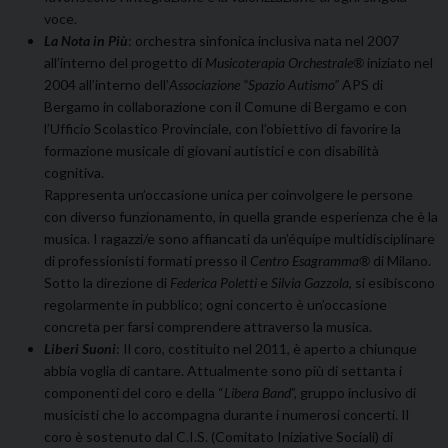
voce.
La Nota in Più
: orchestra sinfonica inclusiva nata nel 2007
all’interno del progetto di
Musicoterapia Orchestrale®
iniziato nel
2004 all’interno dell’
Associazione “Spazio Autismo”
APS di
Bergamo in collaborazione con il Comune di Bergamo e con
l’Ufficio Scolastico Provinciale, con l’obiettivo di favorire la
formazione musicale di giovani autistici e con disabilità
cognitiva.
Rappresenta un’occasione unica per coinvolgere le persone
con diverso funzionamento, in quella grande esperienza che è la
musica. I ragazzi/e sono affiancati da un’équipe multidisciplinare
di professionisti formati presso il
Centro Esagramma®
di Milano.
Sotto la direzione di
Federica Poletti
e
Silvia Gazzola
, si esibiscono
regolarmente in pubblico; ogni concerto è un’occasione
concreta per farsi comprendere attraverso la musica.
Liberi Suoni
: Il coro, costituito nel 2011, è aperto a chiunque
abbia voglia di cantare. Attualmente sono più di settanta i
componenti del coro e della “
Libera Band
”, gruppo inclusivo di
musicisti che lo accompagna durante i numerosi concerti. Il
coro è sostenuto dal C.I.S. (Comitato Iniziative Sociali) di