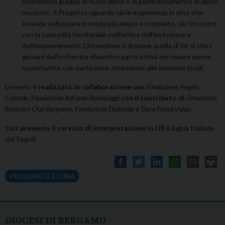
inserimenti guidati di nuovi allievi o di perfezionamento di allievi
musicisti. Il Progetto riguarda sia le esperienze in atto che
intende sviluppare in modo più ampio e completo, sia l’incontro
con la comunità territoriale, nell’ottica dell’inclusione e
dell’empowerment. L’intenzione è dunque quella di far sì che i
giovani dell’orchestra diventino parte attiva nel creare nuove
opportunità, con particolare attenzione alle iniziative locali.
L’evento è
realizzato in collaborazione con
Fondazione Angelo
Custode
,
Fondazione Adriano Bernareggi
con il contributo di
Oriocenter
,
Rotaract Club Bergamo
,
Fondazione Diakonia
e
Dare Foto&Video
.
Sarà
presente il servizio di interpretazione in LIS
(Lingua Italiana
dei Segni).
PROSSIMITÀ E CURA
DIOCESI DI BERGAMO