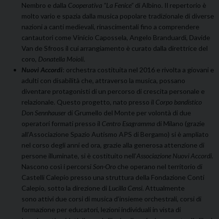
Nembro e dalla
Cooperativa “La Fenice”
di Albino. Il repertorio è
molto vario e spazia dalla musica popolare tradizionale di diverse
nazioni a canti medievali, rinascimentali fino a comprendere
cantautori come Vinicio Capossela, Angelo Branduardi, Davide
Van de Sfroos il cui arrangiamento è curato dalla direttrice del
coro,
Donatella Moioli
.
Nuovi Accordi
: orchestra costituita nel 2016 e rivolta a giovani e
adulti con disabilità che, attraverso la musica, possano
diventare protagonisti di un percorso di crescita personale e
relazionale. Questo progetto, nato presso il
Corpo bandistico
Don Sennhauser
di Grumello del Monte per volontà di due
operatori formati presso il
Centro Esagramma
di Milano (grazie
all’Associazione Spazio Autismo APS di Bergamo) si è ampliato
nel corso degli anni ed ora, grazie alla generosa attenzione di
persone illuminate, si è costituito nell’
Associazione Nuovi Accordi
.
Nascono così i percorsi
Son-Oro
che operano nel territorio di
Castelli Calepio presso una struttura della Fondazione Conti
Calepio, sotto la direzione di
Lucilla Censi
. Attualmente
sono attivi due corsi di musica d’insieme orchestrali, corsi di
formazione per educatori, lezioni individuali in vista di