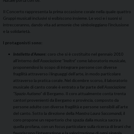
Natale porta con sé.
Il Concerto rappresenta la prima occasione corale nella quale quattro
Gruppi musicali inclusivi si esibiscono insieme. Le voci e i suoni si
intrecceranno, dando vita ad armonie che simboleggiano l’inclusione
e la solidarietà.
I protagonisti sono:
Intelletto d’Amore
: coro che si è costituito nel gennaio 2010
all’interno dell’
Associazione “Inoltre”
come laboratorio musicale,
proponendosi lo scopo di integrare persone con diverse
fragilità attraverso i linguaggi dell’arte, in modo particolare
attraverso la pratica corale. Nel dicembre scorso, il laboratorio
musicale di canto corale è entrato a far parte dell’
Associazione
“Spazio Autismo”
di Bergamo. Il coro attualmente conta trenta
cantori provenienti da Bergamo e provincia, composto da
persone adulte con diverse fragilità e persone sensibili all’arte
del canto. Sotto la direzione della
Maestra Laura Saccomandi
, il
coro propone un repertorio che spazia dalla musica sacra a
quella profana, con un focus particolare sulla ricerca di brani che
favoriscono l’integrazione e la valorizzazione di ogni singola