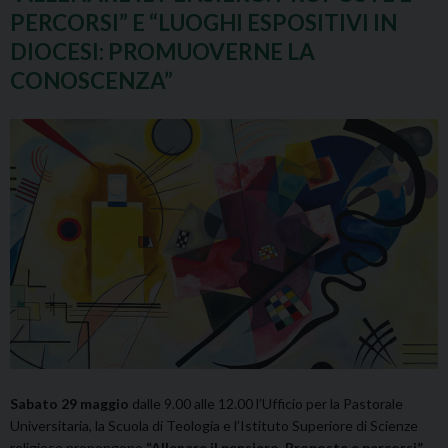
PERCORSI” E “LUOGHI ESPOSITIVI IN
DIOCESI: PROMUOVERNE LA
CONOSCENZA”
Sabato 29 maggio
dalle 9.00 alle 12.00 l’Ufficio per la Pastorale
Universitaria, la Scuola di Teologia e l’Istituto Superiore di Scienze
religiose propongono
“Allenare il pensiero. Proposte e percorsi”
,