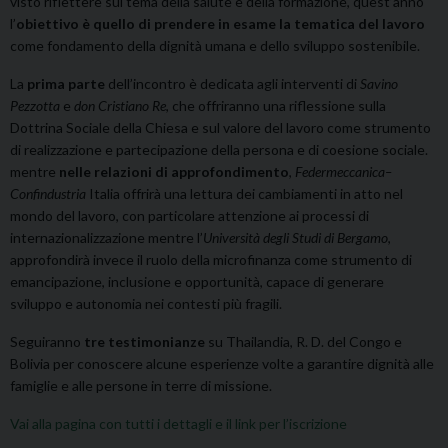
visto riflettere sul tema della salute e della formazione, quest’anno
l’
obiettivo è quello di prendere in esame la tematica del lavoro
come fondamento della dignità umana e dello sviluppo sostenibile.
La
prima parte
dell’incontro è dedicata agli interventi di
Savino
Pezzotta
e
don Cristiano Re
, che offriranno una riflessione sulla
Dottrina Sociale della Chiesa e sul valore del lavoro come strumento
di realizzazione e partecipazione della persona e di coesione sociale.
mentre
nelle relazioni di approfondimento
,
Federmeccanica–
Confindustria
Italia offrirà una lettura dei cambiamenti in atto nel
mondo del lavoro, con particolare attenzione ai processi di
internazionalizzazione mentre l’
Università degli Studi di Bergamo
,
approfondirà invece il ruolo della microfinanza come strumento di
emancipazione, inclusione e opportunità, capace di generare
sviluppo e autonomia nei contesti più fragili.
Seguiranno
tre testimonianze
su Thailandia, R. D. del Congo e
Bolivia per conoscere alcune esperienze volte a garantire dignità alle
famiglie e alle persone in terre di missione.
Vai alla pagina con tutti i dettagli e il link per l’iscrizione