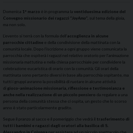
Domenica
1° marzo
è in programma la
ventiduesima edizione del
Convegno missionario dei ragazzi “
JoyAmo
”
, sul tema della gioia,
ma non solo.
L’evento si terrà con la formula dell’
accoglienza in alcune
parrocchie cittadine
e della condivisione della mattinata con la
comunità locale. Dopo l’iscrizione a ogni gruppo viene comunicata la
parrocchia che ospiterà i ragazzi nel relativo oratorio per l’animazione
missionaria mattutina e nella chiesa parrocchiale per condividere la
celebrazione eucaristica di orario con la comunità. Gli orari della
mattinata sono pertanto diversi in base alla parrocchia ospitante, ma
tutti i gruppi avranno la possibilità di ruotare in alcune attività
di
gioco-animazione missionaria, riflessione e testimonianza e
anche nella realizzazione di un piccolo pensiero
da regalare a una
persona della comunità stessa che ci ospita, un gesto che lo scorso
anno è stato particolarmente gradito.
Segue il pranzo al sacco e il pomeriggio che vedrà il
trasferimento di
tutti i bambini e ragazzi dagli oratori alla basilica di S.
Alessandro in Colonna
per assistere ad un piccolo spettacolo che