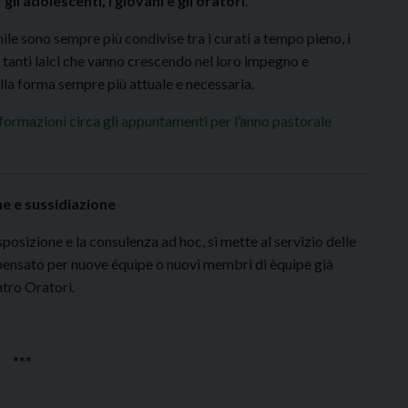
li adolescenti, i giovani e gli oratori
.
nile sono sempre più condivise tra i curati a tempo pieno, i
 i tanti laici che vanno crescendo nel loro impegno e
lla forma sempre più attuale e necessaria.
informazioni circa gli appuntamenti per l’anno pastorale
 e sussidiazione
sposizione e la consulenza ad hoc, si mette al servizio delle
, pensato per nuove équipe o nuovi membri di èquipe già
ntro Oratori.
***