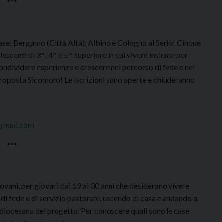
***
ase: Bergamo (Città Alta), Albino e Cologno al Serio! Cinque
lescenti di 3^, 4^ e 5^ superiore in cui vivere insieme per
condividere esperienze e crescere nel percorso di fede e nel
proposta Sicomoro! Le iscrizioni sono aperte e chiuderanno
gmail.com
***
ovani, per giovani dai 19 ai 30 anni che desiderano vivere
e di fede e di servizio pastorale, uscendo di casa e andando a
e diocesana del progetto. Per conoscere quali sono le case