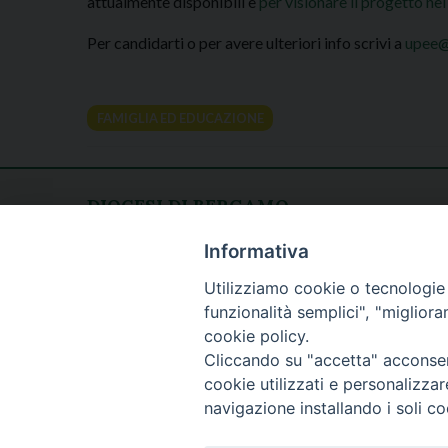
attualmente disponibili e
per visionare il progetto nel
Per candidarti o per avere ulteriori info scrivi a
upee@
FAMIGLIA ED EDUCAZIONE
DIOCESI DI BERGAMO
CURIA DIOCESANA
Apertura al pubblico
Informativa
Piazza Duomo 5
lunedì - venerdì
Utilizziamo cookie o tecnologie s
24129 Bergamo
h. 08.30 - 12.30
funzionalità semplici", "miglior
tel. 035/278.111
cookie policy.
fax: 035/278.250
Cliccando su "accetta" acconsent
cookie utilizzati e personalizza
navigazione installando i soli co