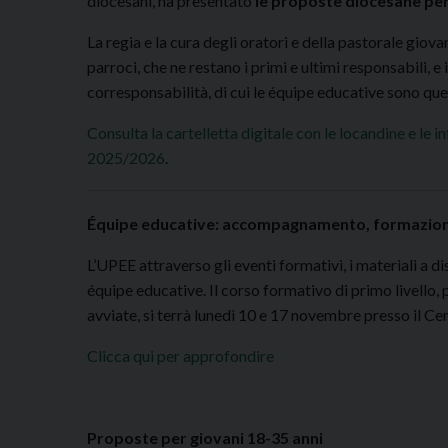
diocesani, ha presentato
le proposte diocesane per g
La regia e la cura degli oratori e della pastorale giova
parroci, che ne restano i primi e ultimi responsabili, e
corresponsabilità, di cui le équipe educative sono que
Consulta la cartelletta digitale con le locandine e le 
2025/2026
.
Équipe educative: accompagnamento, formazione
L’UPEE attraverso gli eventi formativi, i materiali a di
équipe educative. Il corso formativo di primo livello
avviate, si terrà lunedì 10 e 17 novembre presso il Ce
Clicca qui per approfondire
Proposte per giovani 18-35 anni