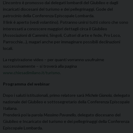
L’incontro è promosso dai delegati lombardi del Giubileo e dagli
incaricati diocesani del turismo e dei pellegrinaggi. Gode del
patrocinio della Conferenza Episcopale Lombarda.
Il link è aperto (vedi volantino). Potranno unirsi tutti coloro che sono
interessati a conoscere maggiori dettagli circa il Giubileo
(Associazioni di Cammini, Singoli, Cultori di arte e fede, Pro Loco,
Parrocchie…), magari anche per immaginare possibili declinazioni
locali.
La registrazione video – per quanti vorranno usufruirne
successivamente – si troverà alla pagina
www.chiesadimilano.it/turismo
.
Programma del webinar
Dopo i saluti istituzionali, primo relatore sarà
Michele Gianola
, delegato
nazionale del Giubileo e sottosegretario della Conferenza Episcopale
Italiana.
Prenderà poi la parola
Massimo Pavanello
, delegato diocesano del
Giubileo e Incaricato del turismo e dei pellegrinaggi della Conferenza
Episcopale Lombarda.