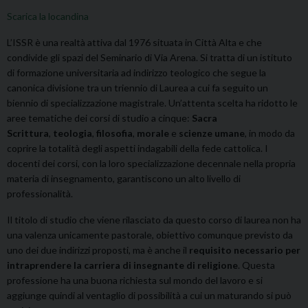
Scarica la locandina
L’ISSR è una realtà attiva dal 1976 situata in Città Alta e che
condivide gli spazi del Seminario di Via Arena. Si tratta di un istituto
di formazione universitaria ad indirizzo teologico che segue la
canonica divisione tra un triennio di Laurea a cui fa seguito un
biennio di specializzazione magistrale. Un’attenta scelta ha ridotto le
aree tematiche dei corsi di studio a cinque:
Sacra
Scrittura
,
teologia
,
filosofia
,
morale
e
scienze
umane
, in modo da
coprire la totalità degli aspetti indagabili della fede cattolica. I
docenti dei corsi, con la loro specializzazione decennale nella propria
materia di insegnamento, garantiscono un alto livello di
professionalità.
Il titolo di studio che viene rilasciato da questo corso di laurea non ha
una valenza unicamente pastorale, obiettivo comunque previsto da
uno dei due indirizzi proposti, ma è anche il
requisito necessario per
intraprendere la carriera di insegnante di religione
. Questa
professione ha una buona richiesta sul mondo del lavoro e si
aggiunge quindi al ventaglio di possibilità a cui un maturando si può