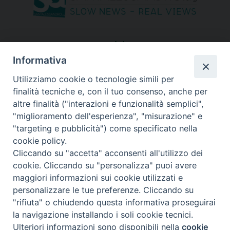
seguici su
Informativa
Utilizziamo cookie o tecnologie simili per
finalità tecniche e, con il tuo consenso, anche per
altre finalità ("interazioni e funzionalità semplici",
"miglioramento dell'esperienza", "misurazione" e
"targeting e pubblicità") come specificato nella
cookie policy.
Cliccando su "accetta" acconsenti all'utilizzo dei
cookie. Cliccando su "personalizza" puoi avere
maggiori informazioni sui cookie utilizzati e
personalizzare le tue preferenze. Cliccando su
"rifiuta" o chiudendo questa informativa proseguirai
Copyright © 2026 Diocesi di Bergamo - C. F. 01072200163 - Tutti i
la navigazione installando i soli cookie tecnici.
diritti riservati. -
Note legali
-
Privacy policy
Ulteriori informazioni sono disponibili nella
cookie
Preferenze Cookie