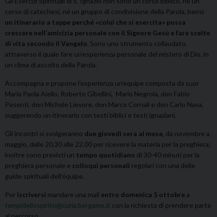
Gli Esercizi Spirituali di S. Ignazio non sono un corso biblico, né un
corso di catechesi, né un gruppo di condivisione della Parola, bensì
un itinerario a tappe perché «colui che si esercita» possa
crescere nell’amicizia personale con il Signore Gesù e fare scelte
di vita secondo il Vangelo
. Sono uno strumento collaudato,
attraverso il quale fare un’esperienza personale del mistero di Dio, in
un clima di ascolto della Parola.
Accompagna e propone l’esperienza un’equipe composta da suor
Maria Paola Aiello, Roberto Gibellini, Mario Negrola, don Fabio
Pesenti, don Michele Lievore, don Marco Cornali e don Carlo Nava,
suggerendo un itinerario con testi biblici e testi ignaziani.
Gli incontri si svolgeranno
due giovedì sera al mese
, da novembre a
maggio, dalle 20.30 alle 22.00 per ricevere la materia per la preghiera;
inoltre sono previsti un
tempo quotidiano
di 30-40 minuti per la
preghiera personale e
colloqui personali
regolari con una delle
guide spirituali dell’équipe.
Per
iscriversi
mandare una mail
entro domenica 5 ottobre
a
tempidellospirito@curia.bergamo.it
con la richiesta di prendere parte
al percorso.