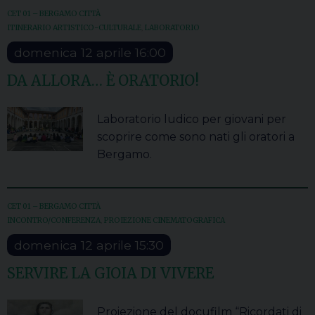
CET 01 – BERGAMO CITTÀ
ITINERARIO ARTISTICO-CULTURALE
,
LABORATORIO
domenica
12
aprile
16:00
DA ALLORA… È ORATORIO!
Laboratorio ludico per giovani per
scoprire come sono nati gli oratori a
Bergamo.
CET 01 – BERGAMO CITTÀ
INCONTRO/CONFERENZA
,
PROIEZIONE CINEMATOGRAFICA
domenica
12
aprile
15:30
SERVIRE LA GIOIA DI VIVERE
Proiezione del docufilm “Ricordati di