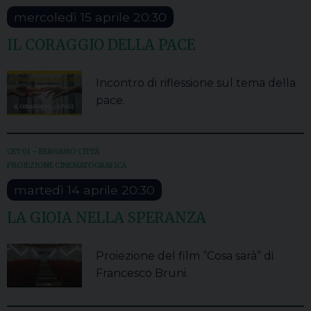
mercoledì
15
aprile
20:30
IL CORAGGIO DELLA PACE
Incontro di riflessione sul tema della
pace.
CET 01 – BERGAMO CITTÀ
PROIEZIONE CINEMATOGRAFICA
martedì
14
aprile
20:30
LA GIOIA NELLA SPERANZA
Proiezione del film “Cosa sarà” di
Francesco Bruni.