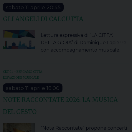
sabato
11
aprile
20:45
GLI ANGELI DI CALCUTTA
Lettura espressiva di “LA CITTA’
DELLA GIOIA” di Dominique Lapierre
con accompagnamento musicale.
CET 01 – BERGAMO CITTÀ
ELEVAZIONE MUSICALE
sabato
11
aprile
18:00
NOTE RACCONTATE 2026: LA MUSICA
DEL GESTO
“Note Raccontate” propone concerti