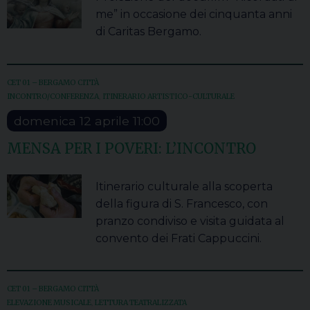
me” in occasione dei cinquanta anni
di Caritas Bergamo.
CET 01 – BERGAMO CITTÀ
INCONTRO/CONFERENZA
,
ITINERARIO ARTISTICO-CULTURALE
domenica
12
aprile
11:00
MENSA PER I POVERI: L’INCONTRO
Itinerario culturale alla scoperta
della figura di S. Francesco, con
pranzo condiviso e visita guidata al
convento dei Frati Cappuccini.
CET 01 – BERGAMO CITTÀ
ELEVAZIONE MUSICALE
,
LETTURA TEATRALIZZATA