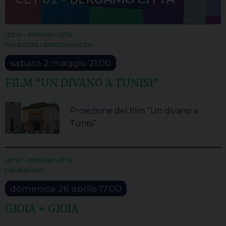
CET 01 – BERGAMO CITTÀ
PROIEZIONE CINEMATOGRAFICA
sabato
2
maggio
21:00
FILM “UN DIVANO A TUNISI”
Proiezione del film “Un divano a
Tunisi”.
CET 01 – BERGAMO CITTÀ
LABORATORIO
domenica
26
aprile
17:00
GIOIA + GIOIA