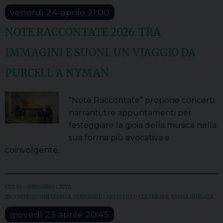
venerdì
24
aprile
21:00
NOTE RACCONTATE 2026: TRA
IMMAGINI E SUONI. UN VIAGGIO DA
PURCELL A NYMAN
“Note Raccontate” propone concerti
narranti, tre appuntamenti per
festeggiare la gioia della musica nella
sua forma più evocativa e
coinvolgente.
CET 01 – BERGAMO CITTÀ
INCONTRO/CONFERENZA
,
ITINERARIO ARTISTICO-CULTURALE
,
VISITA GUIDATA
giovedì
23
aprile
20:45