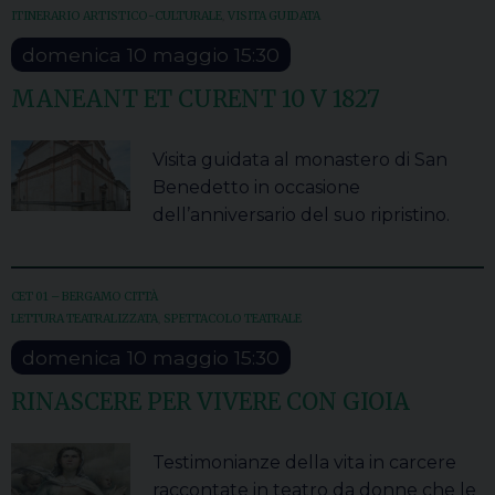
ITINERARIO ARTISTICO-CULTURALE
,
VISITA GUIDATA
domenica
10
maggio
15:30
MANEANT ET CURENT 10 V 1827
Visita guidata al monastero di San
Benedetto in occasione
dell’anniversario del suo ripristino.
CET 01 – BERGAMO CITTÀ
LETTURA TEATRALIZZATA
,
SPETTACOLO TEATRALE
domenica
10
maggio
15:30
RINASCERE PER VIVERE CON GIOIA
Testimonianze della vita in carcere
raccontate in teatro da donne che le