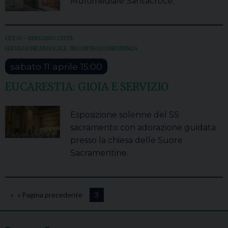
Multimediale Santacroce.
CET 01 – BERGAMO CITTÀ
ELEVAZIONE MUSICALE
,
INCONTRO/CONFERENZA
sabato
11
aprile
15:00
EUCARESTIA: GIOIA E SERVIZIO
Esposizione solenne del SS
sacramento con adorazione guidata
presso la chiesa delle Suore
Sacramentine.
« Pagina precedente
3