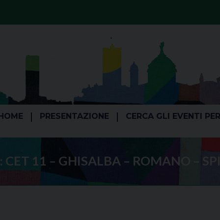
HOME
PRESENTAZIONE
CERCA GLI EVENTI PE
:
CET 11 – GHISALBA – ROMANO – S