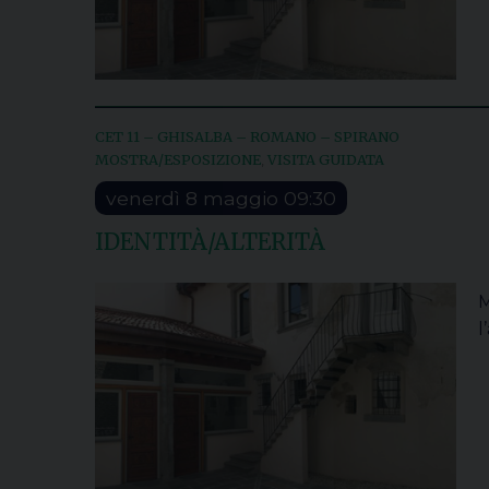
CET 11 – GHISALBA – ROMANO – SPIRANO
MOSTRA/ESPOSIZIONE
VISITA GUIDATA
,
venerdì
8
maggio
09:30
IDENTITÀ/ALTERITÀ
M
l