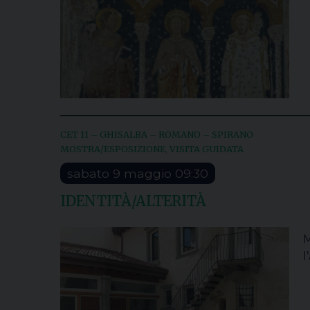
CET 11 – GHISALBA – ROMANO – SPIRANO
MOSTRA/ESPOSIZIONE
VISITA GUIDATA
,
sabato
9
maggio
09:30
IDENTITÀ/ALTERITÀ
M
l