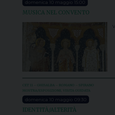
domenica
10
maggio
15:00
MUSICA NEL CONVENTO
V
CET 11 – GHISALBA – ROMANO – SPIRANO
MOSTRA/ESPOSIZIONE
VISITA GUIDATA
,
domenica
10
maggio
09:30
IDENTITÀ/ALTERITÀ