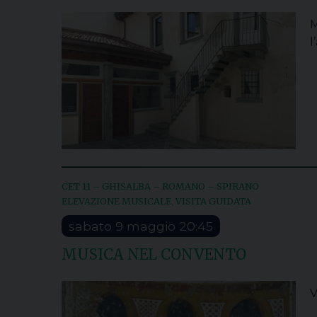
M
l
CET 11 – GHISALBA – ROMANO – SPIRANO
ELEVAZIONE MUSICALE
VISITA GUIDATA
,
sabato
9
maggio
20:45
MUSICA NEL CONVENTO
V