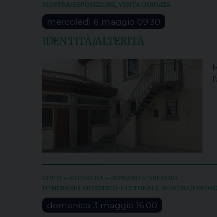
MOSTRA/ESPOSIZIONE
VISITA GUIDATA
,
mercoledì
6
maggio
09:30
IDENTITÀ/ALTERITÀ
M
l
CET 11 – GHISALBA – ROMANO – SPIRANO
ITINERARIO ARTISTICO-CULTURALE
MOSTRA/ESPOSI
,
domenica
3
maggio
16:00