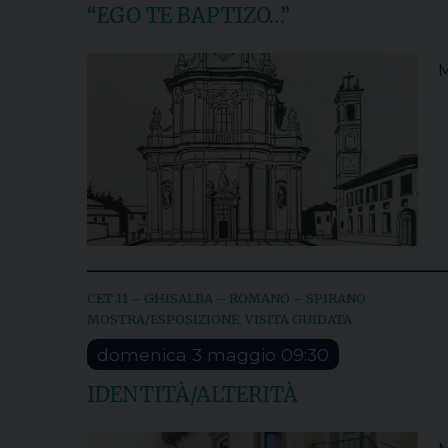
“EGO TE BAPTIZO…”
M
CET 11 – GHISALBA – ROMANO – SPIRANO
MOSTRA/ESPOSIZIONE
VISITA GUIDATA
,
domenica
3
maggio
09:30
IDENTITÀ/ALTERITÀ