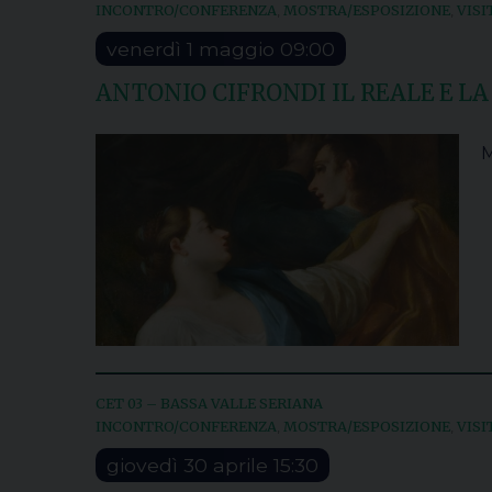
INCONTRO/CONFERENZA
MOSTRA/ESPOSIZIONE
VISI
,
,
venerdì
1
maggio
09:00
ANTONIO CIFRONDI IL REALE E LA
M
CET 03 – BASSA VALLE SERIANA
INCONTRO/CONFERENZA
MOSTRA/ESPOSIZIONE
VISI
,
,
giovedì
30
aprile
15:30