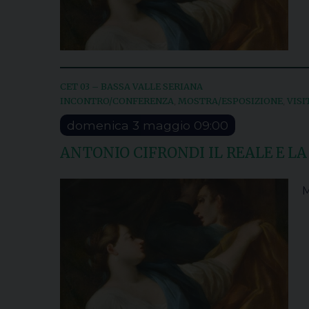
CET 03 – BASSA VALLE SERIANA
INCONTRO/CONFERENZA
MOSTRA/ESPOSIZIONE
VISI
,
,
domenica
3
maggio
09:00
ANTONIO CIFRONDI IL REALE E LA
M