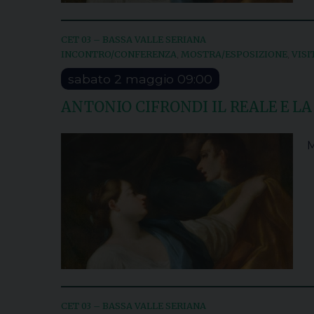
CET 03 – BASSA VALLE SERIANA
INCONTRO/CONFERENZA
MOSTRA/ESPOSIZIONE
VISI
,
,
sabato
2
maggio
09:00
ANTONIO CIFRONDI IL REALE E LA
M
CET 03 – BASSA VALLE SERIANA