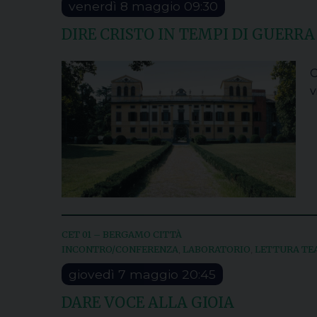
venerdì
8
maggio
09:30
DIRE CRISTO IN TEMPI DI GUERRA
C
v
CET 01 – BERGAMO CITTÀ
INCONTRO/CONFERENZA
LABORATORIO
LETTURA TE
,
,
giovedì
7
maggio
20:45
DARE VOCE ALLA GIOIA