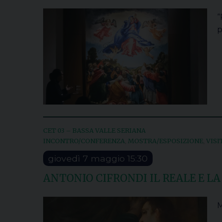
“
p
CET 03 – BASSA VALLE SERIANA
INCONTRO/CONFERENZA
MOSTRA/ESPOSIZIONE
VISI
,
,
giovedì
7
maggio
15:30
ANTONIO CIFRONDI IL REALE E LA
M