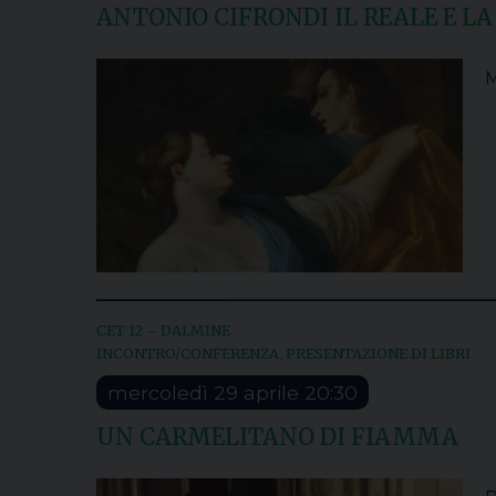
ANTONIO CIFRONDI IL REALE E LA
M
CET 12 – DALMINE
INCONTRO/CONFERENZA
PRESENTAZIONE DI LIBRI
,
mercoledì
29
aprile
20:30
UN CARMELITANO DI FIAMMA