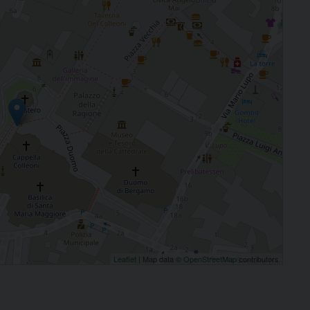
Leaflet
| Map data ©
OpenStreetMap
contributors