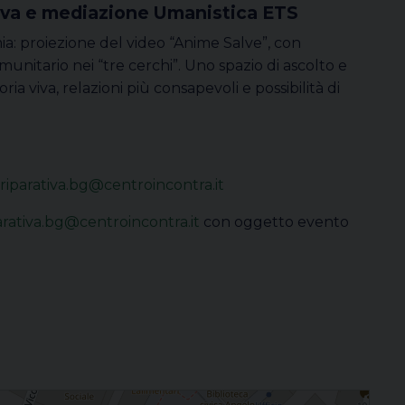
tiva e mediazione Umanistica ETS
a: proiezione del video “Anime Salve”, con
unitario nei “tre cerchi”. Uno spazio di ascolto e
a viva, relazioni più consapevoli e possibilità di
ariparativa.bg@centroincontra.it
parativa.bg@centroincontra.it
con oggetto evento