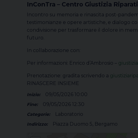
InConTra – Centro Giustizia Ripara
Incontro su memoria e rinascita post-pandemi
testimonianze e opere artistiche, e dialogo com
condivisione per trasformare il dolore in memori
futuro.
In collaborazione con:
Per informazioni: Enrico d’Ambrosio –
giustizi
Prenotazione: gradita scrivendo a
giustiziari
RINASCERE INSIEME
09/05/2026 10:00
Inizio:
09/05/2026 12:30
Fine:
Laboratorio
Categorie:
Piazza Duomo 5, Bergamo
Indirizzo:
Rinascere insieme