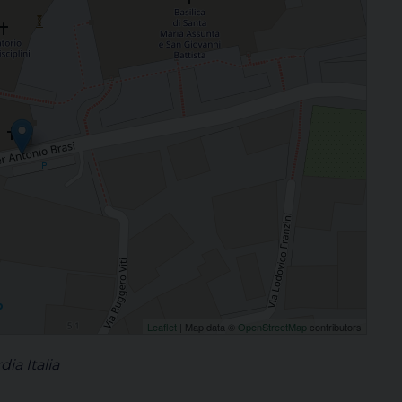
Leaflet
| Map data ©
OpenStreetMap
contributors
ia Italia