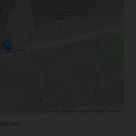
Leaflet
| Map data ©
OpenStreetMap
contributors
ia Italia