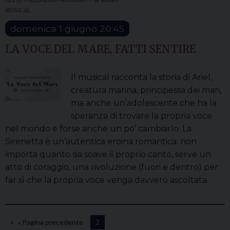
CET 11 – GHISALBA – ROMANO – SPIRANO
MUSICAL
domenica
1
giugno
20:45
LA VOCE DEL MARE, FATTI SENTIRE
Il musical racconta la storia di Ariel,
creatura marina, principessa dei mari,
ma anche un’adolescente che ha la
speranza di trovare la propria voce
nel mondo e forse anche un po’ cambiarlo. La
Sirenetta è un’autentica eroina romantica: non
importa quanto sia soave il proprio canto, serve un
atto di coraggio, una rivoluzione (fuori e dentro) per
far sì che la propria voce venga davvero ascoltata.
« Pagina precedente
2