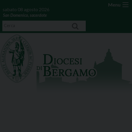
Menu
sabato 08 agosto 2026
San Domenico, sacerdote
ARCHIVI DELLA CATEGORIA:
CET 11 – GHISALBA – ROMANO