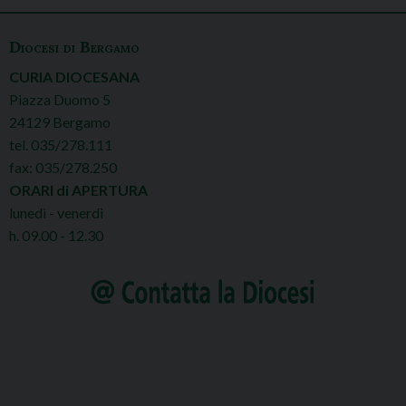
o
Diocesi di Bergamo
s
CURIA DIOCESANA
t
Piazza Duomo 5
N
24129 Bergamo
a
tel. 035/278.111
v
fax: 035/278.250
i
ORARI di APERTURA
lunedì - venerdì
g
h. 09.00 - 12.30
a
t
i
o
n