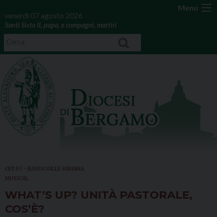
Menu
venerdì 07 agosto 2026
Santi Sisto II, papa, e compagni, martiri
CET 03 – BASSA VALLE SERIANA
MUSICAL
WHAT’S UP? UNITÀ PASTORALE,
COS’È?