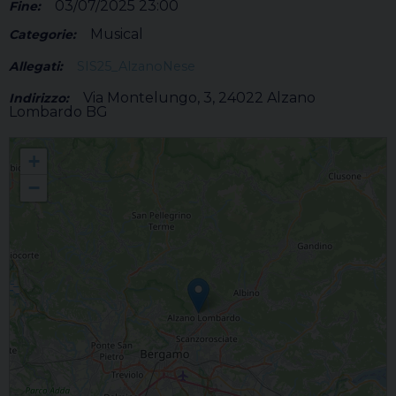
03/07/2025 23:00
Fine:
Musical
Categorie:
Allegati:
SIS25_AlzanoNese
Via Montelungo, 3, 24022 Alzano
Indirizzo:
Lombardo BG
What's UP? Unità pastorale, cos'è?
+
−