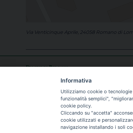
Via Venticinque Aprile, 24058 Romano di Lomb
Diocesi di Bergamo
CURIA DIOCESANA
ORARI di APERTURA
Informativa
Piazza Duomo 5
lunedì - venerdì
Utilizziamo cookie o tecnologie s
24129 Bergamo
h. 09.00 - 12.30
funzionalità semplici", "miglior
tel. 035/278.111
cookie policy.
fax: 035/278.250
Cliccando su "accetta" acconsent
cookie utilizzati e personalizza
navigazione installando i soli co