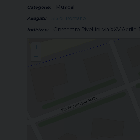
Musical
Categorie:
Allegati:
SIS25_Romano
Cineteatro Rivellini, via XXV Aprile, 
Indirizzo:
DEF una speranza più forte del tempo
+
−