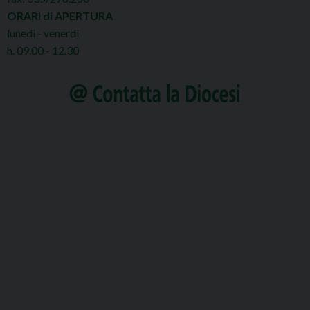
i
ORARI di APERTURA
lunedì - venerdì
g
h. 09.00 - 12.30
a
t
i
o
n