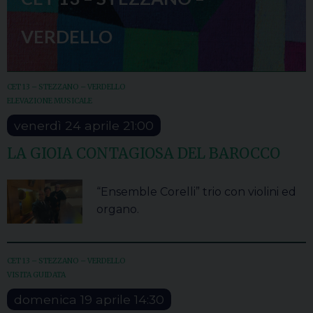
VERDELLO
CET 13 – STEZZANO – VERDELLO
ELEVAZIONE MUSICALE
venerdì
24
aprile
21:00
LA GIOIA CONTAGIOSA DEL BAROCCO
“Ensemble Corelli” trio con violini ed
organo.
CET 13 – STEZZANO – VERDELLO
VISITA GUIDATA
domenica
19
aprile
14:30