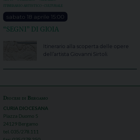
ITINERARIO ARTISTICO-CULTURALE
sabato
18
aprile
15:00
“SEGNI” DI GIOIA
Itinerario alla scoperta delle opere
dell’artista Giovanni Sirtoli.
P
o
Diocesi di Bergamo
s
CURIA DIOCESANA
t
Piazza Duomo 5
N
24129 Bergamo
a
tel. 035/278.111
v
fax: 035/278.250