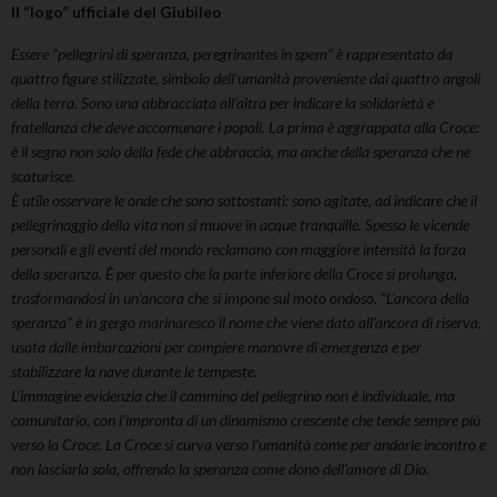
Il “logo” ufficiale del Giubileo
Essere “pellegrini di speranza, peregrinantes in spem” è rappresentato da
quattro figure stilizzate, simbolo dell’umanità proveniente dai quattro angoli
della terra. Sono una abbracciata all’altra per indicare la solidarietà e
fratellanza che deve accomunare i popoli. La prima è aggrappata alla Croce:
è il segno non solo della fede che abbraccia, ma anche della speranza che ne
scaturisce.
È utile osservare le onde che sono sottostanti: sono agitate, ad indicare che il
pellegrinaggio della vita non si muove in acque tranquille. Spesso le vicende
personali e gli eventi del mondo reclamano con maggiore intensità la forza
della speranza. È per questo che la parte inferiore della Croce si prolunga,
trasformandosi in un’ancora che si impone sul moto ondoso. “L’ancora della
speranza” è in gergo marinaresco il nome che viene dato all’ancora di riserva,
usata dalle imbarcazioni per compiere manovre di emergenza e per
stabilizzare la nave durante le tempeste.
L’immagine evidenzia che il cammino del pellegrino non è individuale, ma
comunitario, con l’impronta di un dinamismo crescente che tende sempre più
verso la Croce. La Croce si curva verso l’umanità come per andarle incontro e
non lasciarla sola, offrendo la speranza come dono dell’amore di Dio.