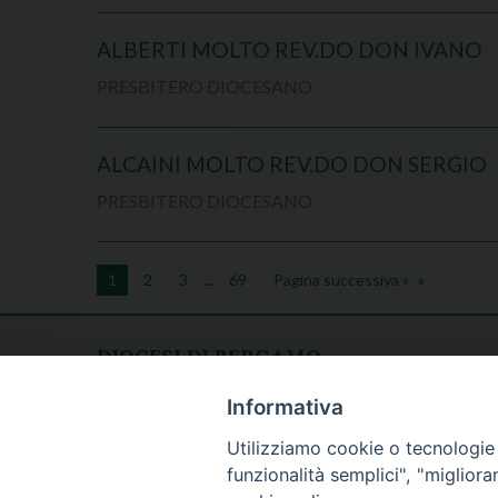
ALBERTI MOLTO REV.DO DON IVANO
PRESBITERO DIOCESANO
ALCAINI MOLTO REV.DO DON SERGIO
PRESBITERO DIOCESANO
1
2
3
...
69
Pagina successiva »
DIOCESI DI BERGAMO
CURIA DIOCESANA
Apertura al pubblico
Informativa
Piazza Duomo 5
lunedì - venerdì
Utilizziamo cookie o tecnologie s
24129 Bergamo
h. 08.30 - 12.30
funzionalità semplici", "miglior
tel. 035/278.111