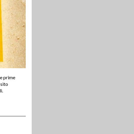
le prime
 sito
i.