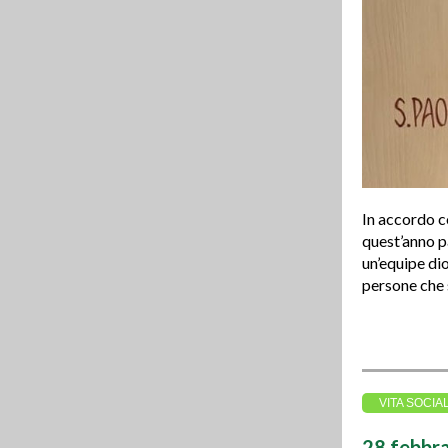
In accordo c
quest’anno p
un’equipe dio
persone che 
VITA SOCIA
28 febbra