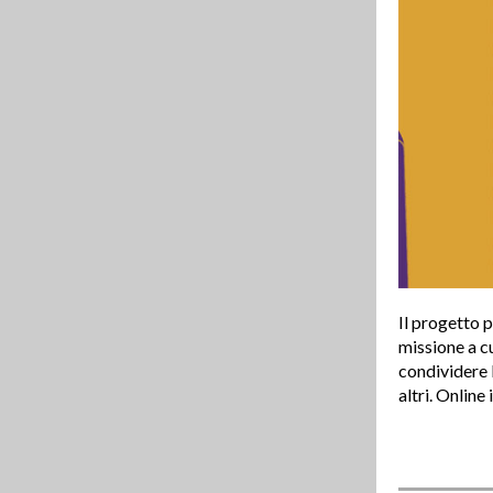
Il progetto p
missione a c
condividere 
altri. Online 