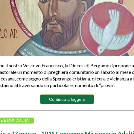
on il nostro Vescovo Francesco, la Diocesi di Bergamo ripropone 
astorale un momento di preghiera comunitario un sabato al mese 
cesana, come segno della Speranza cristiana, di cura e vicinanza a t
stanno attraversando un particolare momento di “prova”.
Continua a leggere
LE E MONDIALITA'
io e 1° marzo - 101° Convegno Missionario Adulti