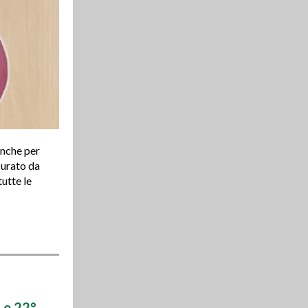
anche per
curato da
utte le
 e 22°