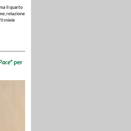
ma il quarto
ne, relazione
Il miele
 Pace
" per