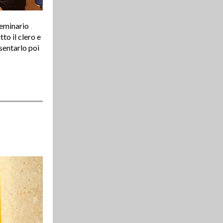
Seminario
o il clero e
esentarlo poi