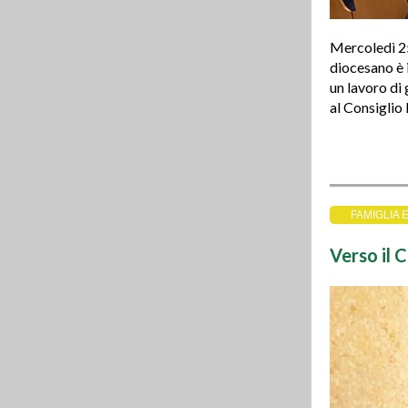
Mercoledì 25
diocesano è 
un lavoro di 
al Consiglio 
FAMIGLIA 
Verso il 