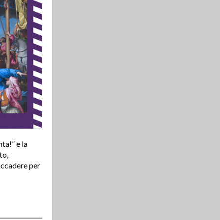
ta!” e la
to,
 accadere per