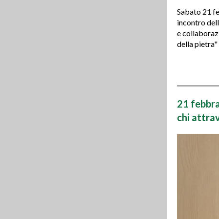
Sabato 21 fe
incontro del
e collaborazi
della pietra"
21 febbra
chi attra