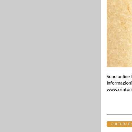
Sono online l
informazioni 
www.oratorib
CULTURA E