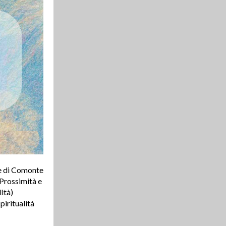
re di Comonte
e Prossimità e
ità)
piritualità