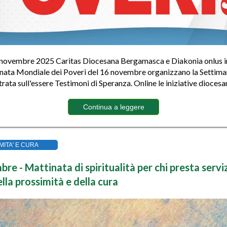
3 novembre 2025 Caritas Diocesana Bergamasca e Diakonia onlus i
rnata Mondiale dei Poveri del 16 novembre organizzano la Settima
rata sull'essere Testimoni di Speranza. Online le iniziative diocesa
Continua a leggere
MITA' E CURA
re - Mattinata di spiritualità per chi presta serviz
la prossimità e della cura