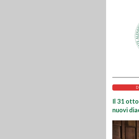
D
Il
31 otto
nuovi dia