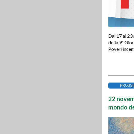
Dal 17 al 2
della 9ª Gio
Poveri incent
PROSSI
22 novemb
mondo del