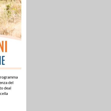
n programma
senza del
to deal
cella