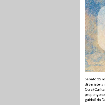
Sabato 22 no
di Seriate (v
Cura (Carita
propongono a 
guidati da D