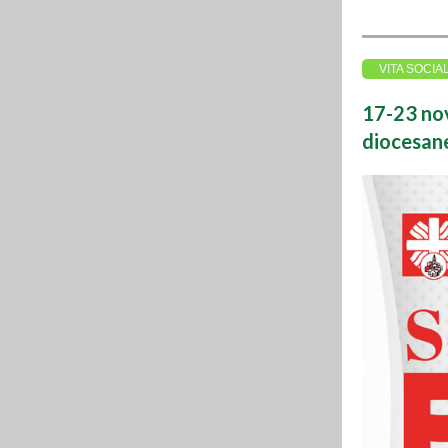
VITA SOCIA
17-23 nov
diocesan