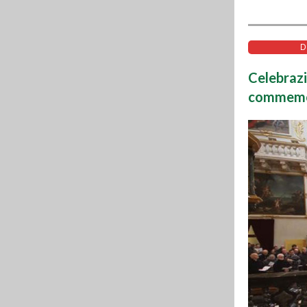
D
Celebrazi
commemor