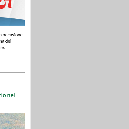
n occasione
na dei
ne.
io nel